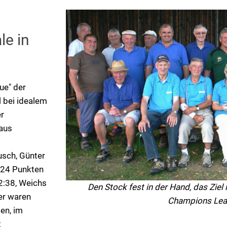
e in
ue" der
l bei idealem
er
aus
usch, Günter
:24 Punkten
2:38, Weichs
Den Stock fest in der Hand, das Zie
er waren
Champions Leag
en, im
t