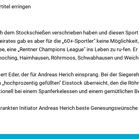
titel erringen
 sich dem Stockschießen verschrieben haben und diesen Spo
eirates gab es aber für die „60+-Sportler" keine Möglichkei
e, eine „Rentner Champions League" ins Leben zu ru-fen. Er
moching, Haimhausen, Röhrmoos, Schwabhausen und Weichs 
rt Eder, der für Andreas Herich einsprang. Bei der Siegere
ochprozentig gefüllten" Eisstock überreicht, den die Röh
ditionell bei einem Spanferkelessen und einem gemütlichen
krankten Initiator Andreas Herich beste Genesungswünsche