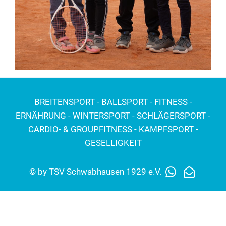
BREITENSPORT - BALLSPORT - FITNESS -
ERNÄHRUNG - WINTERSPORT - SCHLÄGERSPORT -
CARDIO- & GROUPFITNESS - KAMPFSPORT -
GESELLIGKEIT
© by TSV Schwabhausen 1929 e.V.
Impressum
Datenschutz