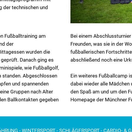
g der technischen und
n Fußballtraining am
Bei einem Abschlussturnier 
nd der
Freunden, was sie in der W
ittagessen wurden die
fußballerischen Fortschritte
 geprüft. Danach ging es
abschließend noch eine Urk
inispiele, wie Fußballgolf,
mm standen. Abgeschlossen
Ein weiteres Fußballcamp is
ämpfen und spannenden
dabei wieder alle Mädchen
leine Gruppen nach Alter
den Spaß am und um den Fuß
elen Ballkontakten gegeben
Homepage der Münchner Fuß
NÄHRUNG - WINTERSPORT - SCHLÄGERSPORT - CARDIO- & 