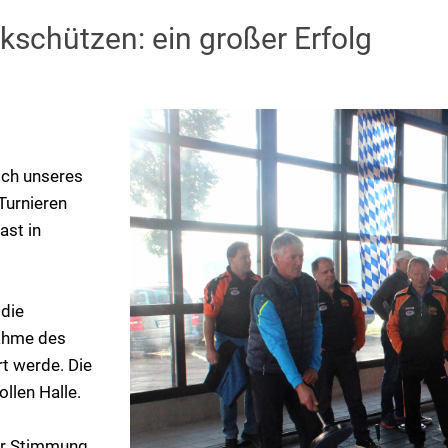
kschützen: ein großer Erfolg
ich unseres
Turnieren
ast in
 die
nahme des
t werde. Die
llen Halle.
er Stimmung