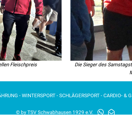
llen Fleischpreis
Die Sieger des Samstagstu
M
NÄHRUNG - WINTERSPORT - SCHLÄGERSPORT - CARDIO- & 
© by TSV Schwabhausen 1929 e.V.
Impressum
Datenschutz