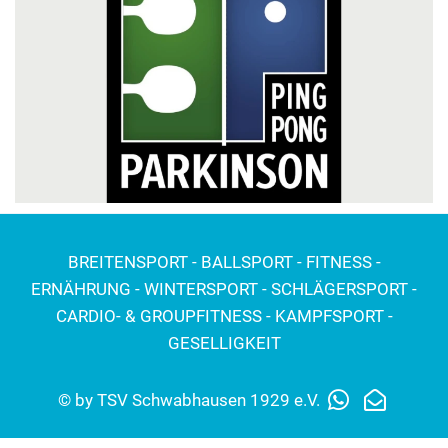
BREITENSPORT - BALLSPORT - FITNESS -
ERNÄHRUNG - WINTERSPORT - SCHLÄGERSPORT -
CARDIO- & GROUPFITNESS - KAMPFSPORT -
GESELLIGKEIT
© by TSV Schwabhausen 1929 e.V.