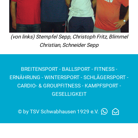
(von links) Stempfel Sepp, Christoph Fritz, Blimmel
Christian, Schneider Sepp
BREITENSPORT - BALLSPORT - FITNESS -
ERNÄHRUNG - WINTERSPORT - SCHLÄGERSPORT -
CARDIO- & GROUPFITNESS - KAMPFSPORT -
GESELLIGKEIT
© by TSV Schwabhausen 1929 e.V.
Impressum
Datenschutz