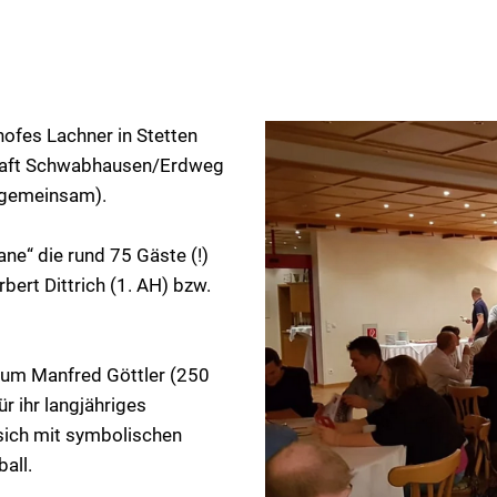
ofes Lachner in Stetten
chaft Schwabhausen/Erdweg
n gemeinsam).
ne“ die rund 75 Gäste (!)
ert Dittrich (1. AH) bzw.
 um Manfred Göttler (250
r ihr langjähriges
sich mit symbolischen
all.