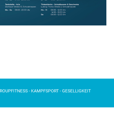
GROUPFITNESS - KAMPFSPORT - GESELLIGKEIT