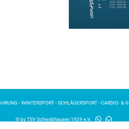
NÄHRUNG - WINTERSPORT - SCHLÄGERSPORT - CARDIO- & 
© by TSV Schwabhausen 1929 e.V.