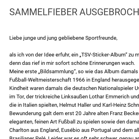
SAMMELFIEBER AUSGEBROCHEN: 
Liebe junge und jung gebliebene Sportfreunde,
als ich von der Idee erfuhr, ein „TSV-Sticker-Album“ zu 
denn das rief in mir sofort schöne Erinnerungen wach.
Meine erste „Bildsammlung“, so wie das Album damals 
Fußball-Weltmeisterschaft 1966 in England herausgege
Kindheit waren damals die deutschen Nationalspieler U
im Tor, der trickreiche Linksaußen Lothar Emmerich und 
die in Italien spielten, Helmut Haller und Karl-Heinz Sch
Bewunderung galt dem erst 20 Jahre alten Franz Becke
eleganten, feinen Art Fußball zu spielen sowie den dam
Charlton aus England, Eusébio aus Portugal und dem a
Brasilianer Pelé. Leider war es oft sehr schwer, genau an