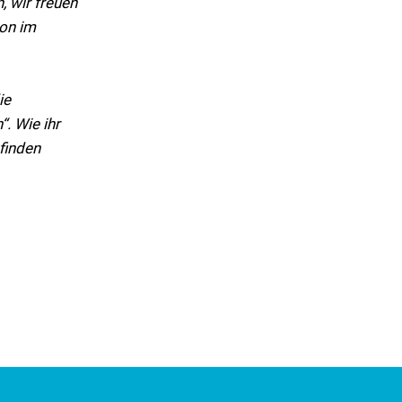
 wir freuen
son im
ie
. Wie ihr
finden