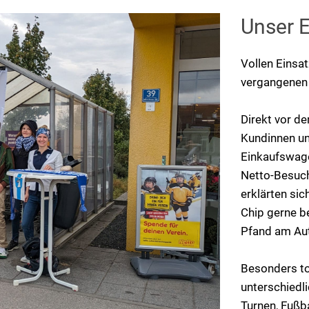
Unser E
Vollen Einsat
vergangenen 
Direkt vor d
Kundinnen un
Einkaufswage
Netto-Besuch
erklärten si
Chip gerne be
Pfand am Aut
Besonders tol
unterschiedl
Turnen, Fußba